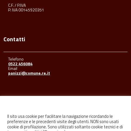
C.F. / P.IVA
P. IVA 00145920351
Contatti
Telefono
0522 456084
Email
panizzi@comune.re.it
Seguici su
Il sito usa cookie per facilitare la navigazione ricordando le
preferenze e le precedenti visite degli utenti. NON sono usati
cookie di profilazione. Sono utilizzati soltanto cookie tecnici e di
Facebook
Youtube
Instagram