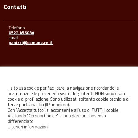
Contatti
Telefono
0522 456084
Email
panizzi@comune.re.it
Seguici su
Il sito usa cookie per facilitare la navigazione ricordando le
preferenze e le precedenti visite degli utenti. NON sono usati
cookie di profilazione. Sono utilizzati soltanto cookie tecnici e di
Facebook
Youtube
Instagram
terze parti analitici (IP anonimo).
Con "Accetta tutto", si acconsente all'uso di TUTTI i cookie.
Visitando "Opzioni Cookie" si può dare un consenso
differenziato.
Ulteriori informazioni