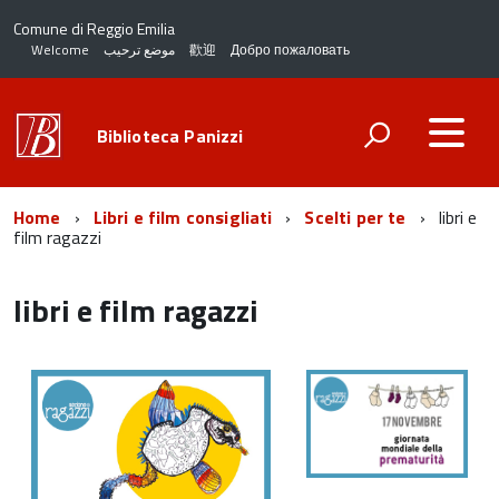
Comune di Reggio Emilia
Welcome
موضع ترحيب
歡迎
Добро пожаловать
Biblioteca Panizzi
Home
Libri e film consigliati
Scelti per te
libri e
film ragazzi
libri e film ragazzi