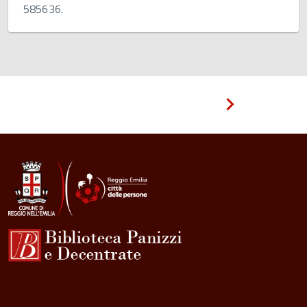
585636.
Pagina
successiva