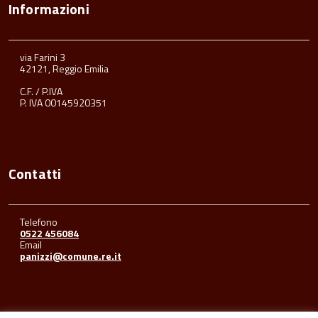
Informazioni
via Farini 3
42121, Reggio Emilia
C.F. / P.IVA
P. IVA 00145920351
Contatti
Telefono
0522 456084
Email
panizzi@comune.re.it