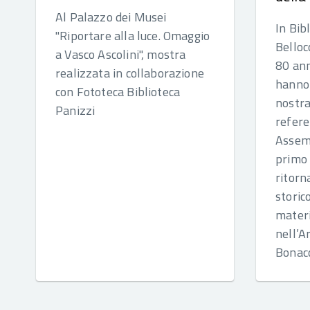
Al Palazzo dei Musei
In Bib
"Riportare alla luce. Omaggio
Belloc
a Vasco Ascolini", mostra
80 ann
realizzata in collaborazione
hanno 
con Fototeca Biblioteca
nostra
Panizzi
refere
Assemb
primo 
ritorn
storic
materi
nell’A
Bonacc