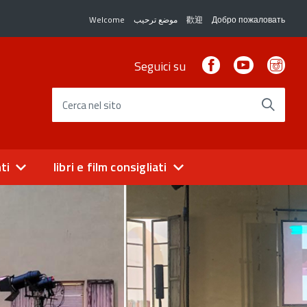
Welcome
موضع ترحيب
歡迎
Добро пожаловать
Facebook
Youtube
Ins
Seguici su
Cerca nel sito
ti
libri e film consigliati