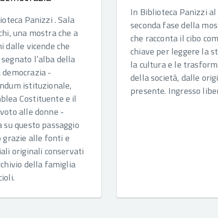
In Biblioteca Panizzi al 
lioteca Panizzi . Sala
seconda fase della mos
chi, una mostra che a
che racconta il cibo co
i dalle vicende che
chiave per leggere la st
segnato l’alba della
la cultura e le trasfor
 democrazia -
della società, dalle origi
ndum istituzionale,
presente. Ingresso libe
lea Costituente e il
voto alle donne -
a su questo passaggio
o grazie alle fonti e
ali originali conservati
rchivio della famiglia
ioli.