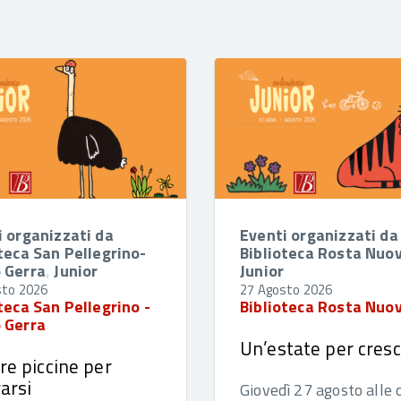
i organizzati da
Eventi organizzati da
teca San Pellegrino-
Biblioteca Rosta Nuo
 Gerra
,
Junior
Junior
sto 2026
27 Agosto 2026
teca San Pellegrino -
Biblioteca Rosta Nuo
 Gerra
Un’estate per cres
re piccine per
varsi
Giovedì 27 agosto alle 