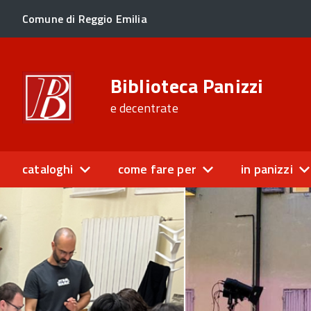
Comune di Reggio Emilia
Biblioteca Panizzi
e decentrate
cataloghi
come fare per
in panizzi