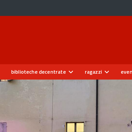
biblioteche decentrate
ragazzi
even