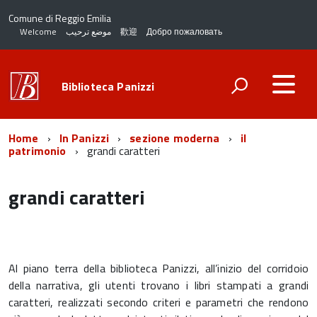
Comune di Reggio Emilia
Welcome
موضع ترحيب
歡迎
Добро пожаловать
Biblioteca Panizzi
Home
In Panizzi
sezione moderna
il
patrimonio
grandi caratteri
grandi caratteri
Al piano terra della biblioteca Panizzi, all’inizio del corridoio
della narrativa, gli utenti trovano i libri stampati a grandi
caratteri, realizzati secondo criteri e parametri che rendono