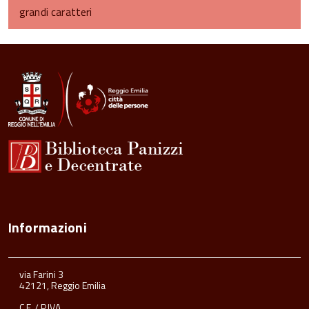
grandi caratteri
torna
all'inizio
del
contenuto
Informazioni
via Farini 3
42121, Reggio Emilia
C.F. / P.IVA