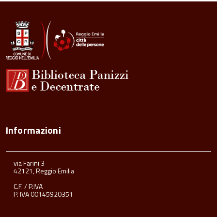
all'inizio
del
contenuto
Informazioni
via Farini 3
42121, Reggio Emilia
C.F. / P.IVA
P. IVA 00145920351