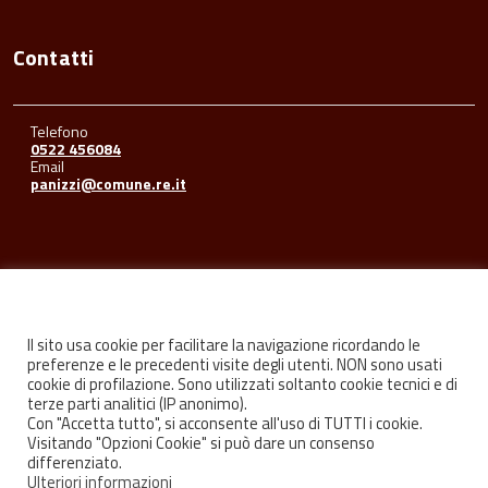
Contatti
Telefono
0522 456084
Email
panizzi@comune.re.it
Seguici su
Il sito usa cookie per facilitare la navigazione ricordando le
preferenze e le precedenti visite degli utenti. NON sono usati
cookie di profilazione. Sono utilizzati soltanto cookie tecnici e di
Facebook
Youtube
Instagram
terze parti analitici (IP anonimo).
Con "Accetta tutto", si acconsente all'uso di TUTTI i cookie.
Visitando "Opzioni Cookie" si può dare un consenso
differenziato.
Ulteriori informazioni