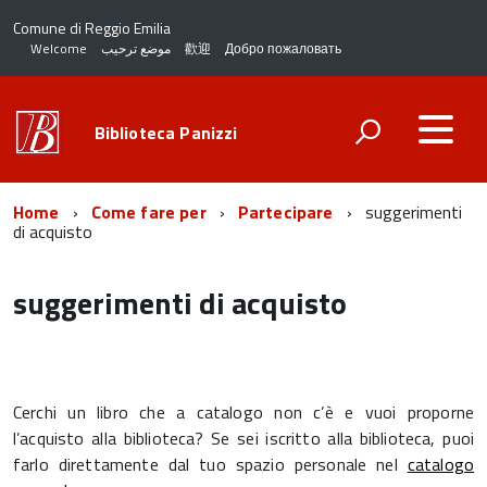
Comune di Reggio Emilia
Welcome
موضع ترحيب
歡迎
Добро пожаловать
Biblioteca Panizzi
Home
Come fare per
Partecipare
suggerimenti
di acquisto
suggerimenti di acquisto
Cerchi un libro che a catalogo non c’è e vuoi proporne
l’acquisto alla biblioteca? Se sei iscritto alla biblioteca, puoi
farlo direttamente dal tuo spazio personale nel
catalogo