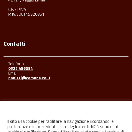
C.F. / P.IVA
P. IVA 00145920351
Contatti
Telefono
0522 456084
Email
panizzi@comune.re.it
Seguici su
Il sito usa cookie per facilitare la navigazione ricordando le
preferenze e le precedenti visite degli utenti. NON sono usati
cookie di profilazione. Sono utilizzati soltanto cookie tecnici e di
Facebook
Youtube
Instagram