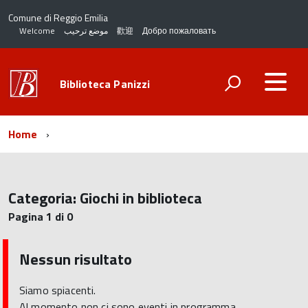
Comune di Reggio Emilia
Welcome
موضع ترحيب
歡迎
Добро пожаловать
Biblioteca Panizzi
Home
Categoria:
Giochi in biblioteca
Pagina 1 di 0
Nessun risultato
Siamo spiacenti.
Al momento non ci sono eventi in programma.