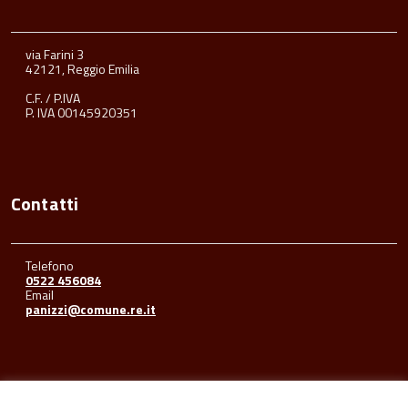
via Farini 3
42121, Reggio Emilia
C.F. / P.IVA
P. IVA 00145920351
Contatti
Telefono
0522 456084
Email
panizzi@comune.re.it
Seguici su