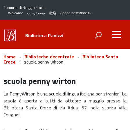
Comune di Reggio Emilia
Welcome
موضع ترحيب
歡迎
Добро пожаловать
Biblioteca Panizzi
Home
Biblioteche decentrate
Biblioteca Santa
Croce
scuola penny wirton
scuola penny wirton
La PennyWirton è una scuola di lingua italiana per stranieri. La
scuola è aperta a tutti da ottobre a maggio presso la
Biblioteca Santa Croce di via Adua, 57, nella storica Villa
Cougnet.