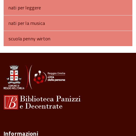
nati per leggere
nati per la musica
scuola penny wirton
torna
all'inizio
del
contenuto
Informazioni