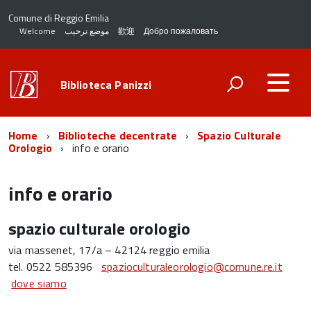
Comune di Reggio Emilia
Welcome
موضع ترحيب
歡迎
Добро пожаловать
Biblioteca Panizzi
Home
Biblioteche decentrate
Spazio Culturale
Orologio
info e orario
info e orario
spazio culturale orologio
via massenet, 17/a – 42124 reggio emilia
tel. 0522 585396
spazioculturaleorologio@comune.re.it
dove siamo