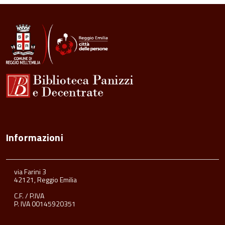
all'inizio
del
contenuto
Informazioni
via Farini 3
42121, Reggio Emilia
C.F. / P.IVA
P. IVA 00145920351