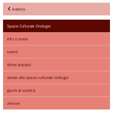
Indietro
Spazio Culturale Orologio
info e orario
eventi
ultimi acquisti
atelier allo spazio culturale orologio
giochi di società
zerosei
torna