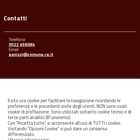
Contatti
Telefono
0522 456084
Email
panizzi@comune.re.it
Seguici su
Il sito usa cookie per facilitare la navigazione ricordando le
preferenze e le precedenti visite degli utenti. NON sono usati
cookie di profilazione. Sono utilizzati soltanto cookie tecnici e di
Facebook
Youtube
Instagram
terze parti analitici (IP anonimo).
Con "Accetta tutto", si acconsente all'uso di TUTTI i cookie.
Visitando "Opzioni Cookie" si può dare un consenso
differenziato.
Ulteriori informazioni