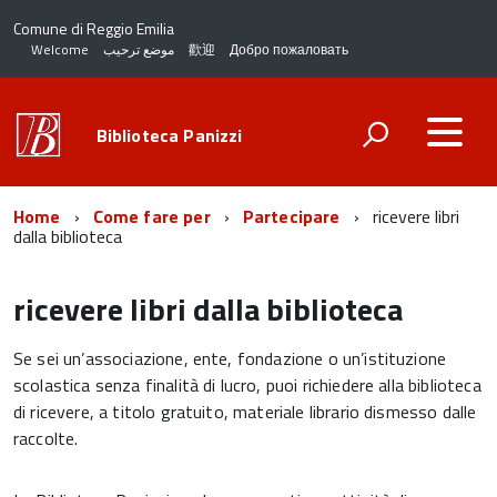
Comune di Reggio Emilia
Welcome
موضع ترحيب
歡迎
Добро пожаловать
Biblioteca Panizzi
Home
Come fare per
Partecipare
ricevere libri
dalla biblioteca
ricevere libri dalla biblioteca
Se sei un’associazione, ente, fondazione o un’istituzione
scolastica senza finalità di lucro, puoi richiedere alla biblioteca
di ricevere, a titolo gratuito, materiale librario dismesso dalle
raccolte.