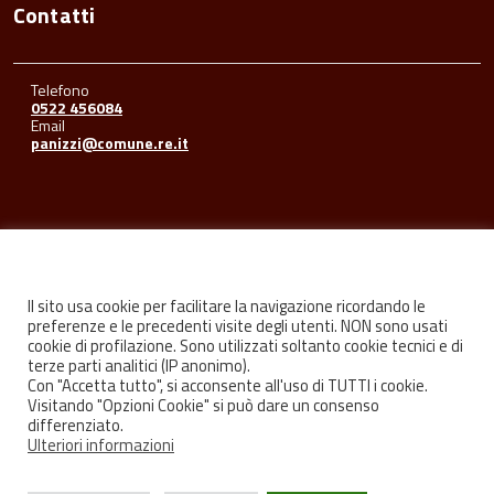
Contatti
Telefono
0522 456084
Email
panizzi@comune.re.it
Seguici su
Il sito usa cookie per facilitare la navigazione ricordando le
preferenze e le precedenti visite degli utenti. NON sono usati
cookie di profilazione. Sono utilizzati soltanto cookie tecnici e di
Facebook
Youtube
Instagram
terze parti analitici (IP anonimo).
Con "Accetta tutto", si acconsente all'uso di TUTTI i cookie.
Visitando "Opzioni Cookie" si può dare un consenso
differenziato.
Ulteriori informazioni