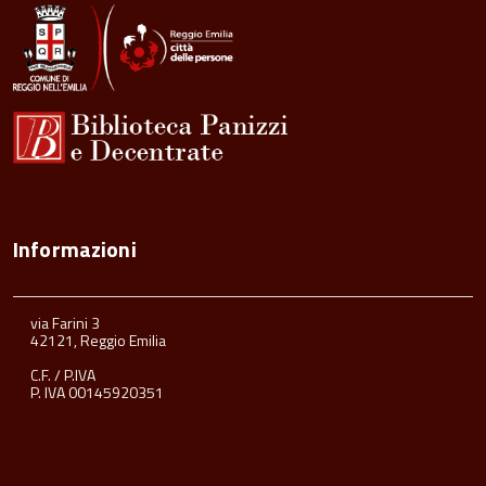
contenuto
Informazioni
via Farini 3
42121, Reggio Emilia
C.F. / P.IVA
P. IVA 00145920351