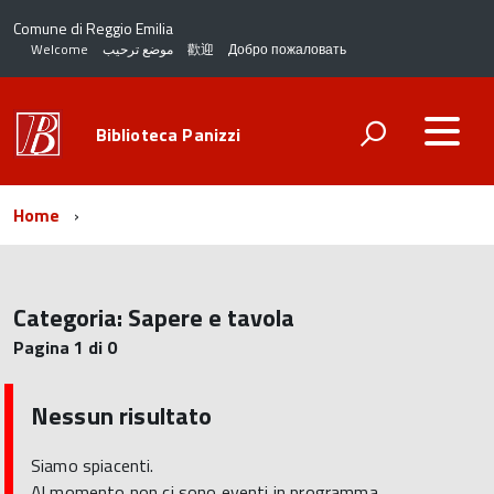
Comune di Reggio Emilia
Welcome
موضع ترحيب
歡迎
Добро пожаловать
Biblioteca Panizzi
Home
Categoria:
Sapere e tavola
Pagina 1 di 0
Nessun risultato
Siamo spiacenti.
Al momento non ci sono eventi in programma.