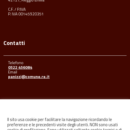
C.F. / P.IVA
P. IVA 00145920351
Contatti
Telefono
0522 456084
Email
panizzi@comune.re.it
Seguici su
Il sito usa cookie per facilitare la navigazione ricordando le
preferenze e le precedenti visite degli utenti. NON sono usati
cookie di profilazione. Sono utilizzati soltanto cookie tecnici e di
Facebook
Youtube
Instagram