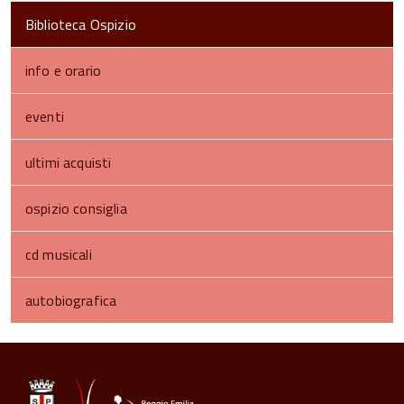
Biblioteca Ospizio
info e orario
eventi
ultimi acquisti
ospizio consiglia
cd musicali
autobiografica
torna
all'inizio
del
contenuto