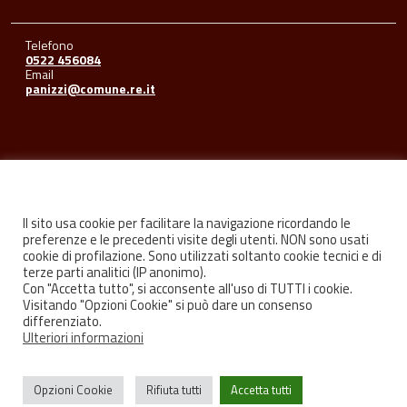
Telefono
0522 456084
Email
panizzi@comune.re.it
Seguici su
Il sito usa cookie per facilitare la navigazione ricordando le
preferenze e le precedenti visite degli utenti. NON sono usati
cookie di profilazione. Sono utilizzati soltanto cookie tecnici e di
Facebook
Youtube
Instagram
terze parti analitici (IP anonimo).
Con "Accetta tutto", si acconsente all'uso di TUTTI i cookie.
Visitando "Opzioni Cookie" si può dare un consenso
differenziato.
Ulteriori informazioni
Privacy
Credits
Opzioni Cookie
Rifiuta tutti
Accetta tutti