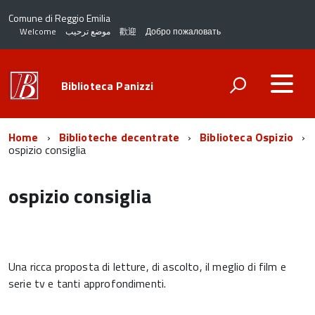
Comune di Reggio Emilia
Welcome
موضع ترحيب
歡迎
Добро пожаловать
Biblioteca Panizzi
Home
Biblioteche decentrate
Biblioteca Ospizio
ospizio consiglia
ospizio consiglia
Una ricca proposta di letture, di ascolto, il meglio di film e
serie tv e tanti approfondimenti.