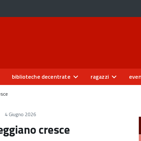
biblioteche decentrate
ragazzi
even
esce
4 Giugno 2026
Reggiano cresce