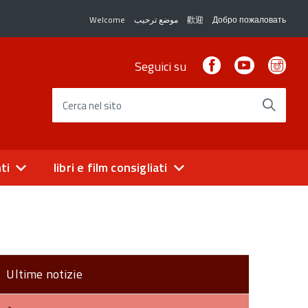
Welcome
موضع ترحيب
歡迎
Добро пожаловать
Facebook
Youtube
Ins
Seguici su
Cerca nel sito
ti
libri e film consigliati
Ultime notizie