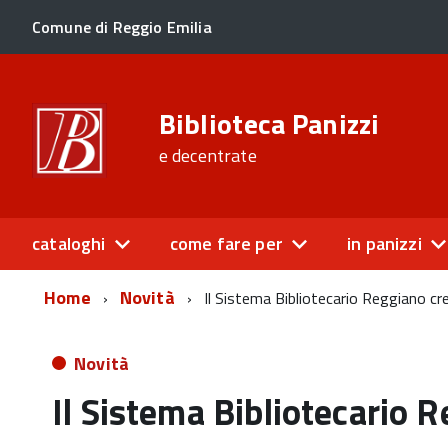
Comune di Reggio Emilia
Biblioteca Panizzi
e decentrate
cataloghi
come fare per
in panizzi
Home
Novità
Il Sistema Bibliotecario Reggiano cr
Novità
Il Sistema Bibliotecario 