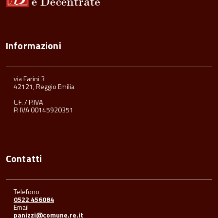
Informazioni
via Farini 3
42121, Reggio Emilia
C.F. / P.IVA
P. IVA 00145920351
Contatti
Telefono
0522 456084
Email
panizzi@comune.re.it