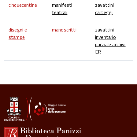
cinquecentine
manifesti
zavattini
teatrali
carteggi
disegni e
manoscritti
zavattini
stampe
inventario
parziale archivi
ER