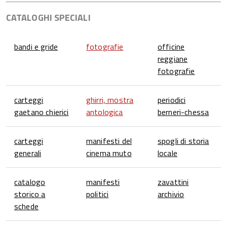
CATALOGHI SPECIALI
bandi e gride
fotografie
officine
reggiane
fotografie
carteggi
ghirri, mostra
periodici
gaetano chierici
antologica
berneri-chessa
carteggi
manifesti del
spogli di storia
generali
cinema muto
locale
catalogo
manifesti
zavattini
storico a
politici
archivio
schede