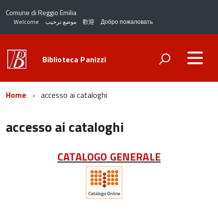
Comune di Reggio Emilia
Welcome
موضع ترحيب
歡迎
Добро пожаловать
Biblioteca Panizzi
Home
accesso ai cataloghi
accesso ai cataloghi
CATALOGO GENERALE