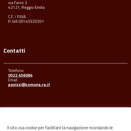
via Farini 3
42121, Reggio Emilia
C.F. / P.IVA
P. IVA 00145920351
Contatti
Telefono
0522 456084
Email
panizzi@comune.re.it
Seguici su
Il sito usa cookie per facilitare la navigazione ricordando le