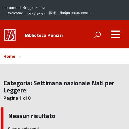
Comune di Reggio Emilia
Welcome
موضع ترحيب
歡迎
Добро пожаловать
Biblioteca Panizzi
Home
Categoria:
Settimana nazionale Nati per
Leggere
Pagina 1 di 0
Nessun risultato
Siamo spiacenti.