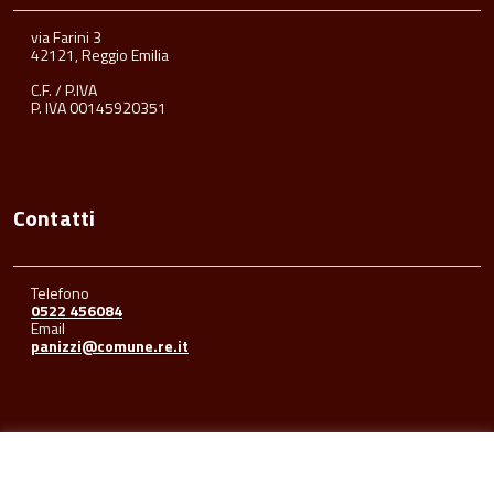
via Farini 3
42121, Reggio Emilia
C.F. / P.IVA
P. IVA 00145920351
Contatti
Telefono
0522 456084
Email
panizzi@comune.re.it
Seguici su