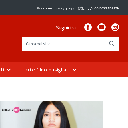
Welcome
موضع ترحيب
歡迎
Добро пожаловать
Facebook
Youtube
Ins
Seguici su
Cerca nel sito
ti
libri e film consigliati