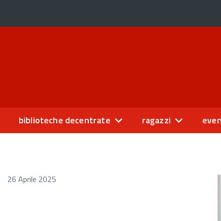
biblioteche decentrate
ragazzi
even
26 Aprile 2025