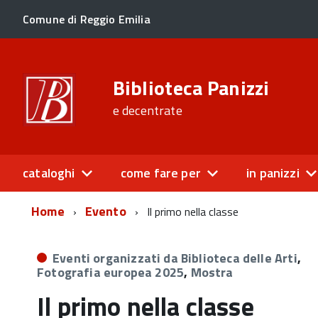
Comune di Reggio Emilia
Biblioteca Panizzi
e decentrate
cataloghi
come fare per
in panizzi
Home
Evento
Il primo nella classe
Eventi organizzati da Biblioteca delle Arti
,
Fotografia europea 2025
,
Mostra
Il primo nella classe