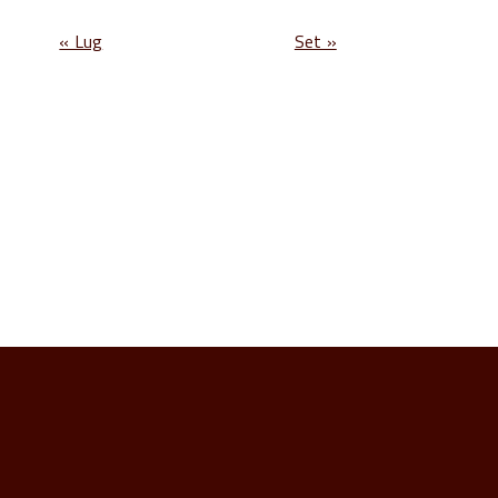
« Lug
Set »