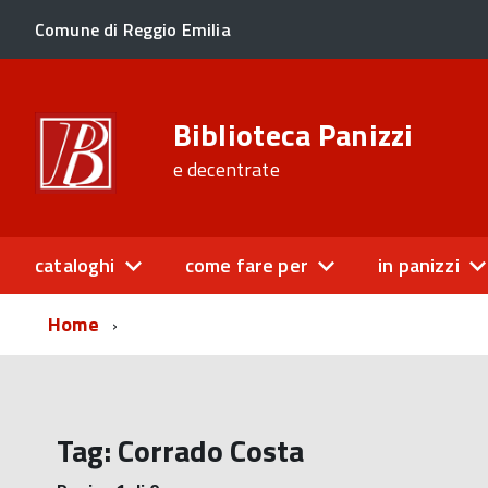
Comune di Reggio Emilia
Biblioteca Panizzi
e decentrate
cataloghi
come fare per
in panizzi
Home
Tag:
Corrado Costa