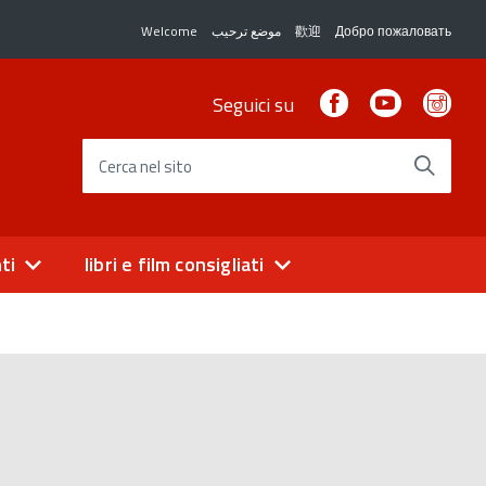
Welcome
موضع ترحيب
歡迎
Добро пожаловать
Facebook
Youtube
Ins
Seguici su
Cerca nel sito
ti
libri e film consigliati