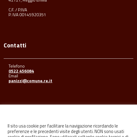
C.F. / P.IVA
P. IVA 00145920351
Contatti
Telefono
0522 456084
Email
panizzi@comune.re.it
Seguici su
Il sito usa cookie per facilitare la navigazione ricordando le
preferenze e le precedenti visite degli utenti. NON sono usati
cookie di profilazione. Sono utilizzati soltanto cookie tecnici e di
Facebook
Youtube
Instagram