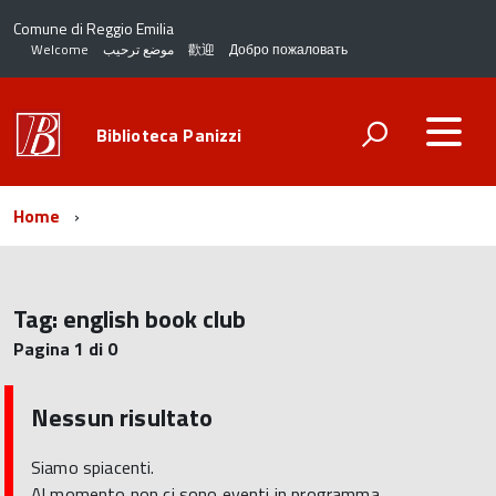
Comune di Reggio Emilia
Welcome
موضع ترحيب
歡迎
Добро пожаловать
Biblioteca Panizzi
Home
Tag:
english book club
Pagina 1 di 0
Nessun risultato
Siamo spiacenti.
Al momento non ci sono eventi in programma.