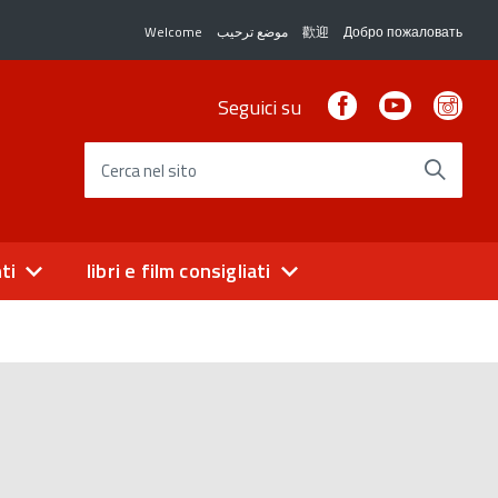
Welcome
موضع ترحيب
歡迎
Добро пожаловать
Facebook
Youtube
Ins
Seguici su
Cerca nel sito
ti
libri e film consigliati