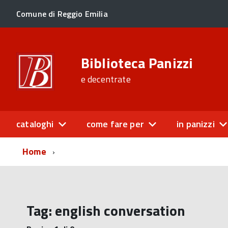
Comune di Reggio Emilia
Biblioteca Panizzi
e decentrate
cataloghi
come fare per
in panizzi
Home
Tag:
english conversation