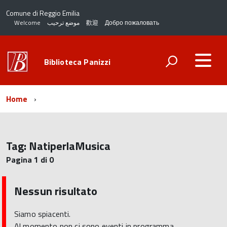
Comune di Reggio Emilia
Welcome
موضع ترحيب
歡迎
Добро пожаловать
Biblioteca Panizzi
Home
Tag:
NatiperlaMusica
Pagina 1 di 0
Nessun risultato
Siamo spiacenti.
Al momento non ci sono eventi in programma.