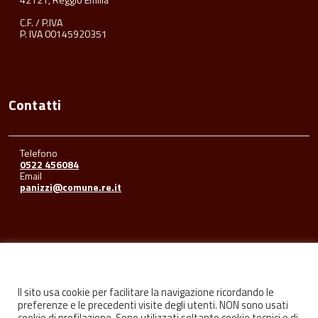
C.F. / P.IVA
P. IVA 00145920351
Contatti
Telefono
0522 456084
Email
panizzi@comune.re.it
Seguici su
Il sito usa cookie per facilitare la navigazione ricordando le
preferenze e le precedenti visite degli utenti. NON sono usati
cookie di profilazione. Sono utilizzati soltanto cookie tecnici e di
Facebook
Youtube
Instagram