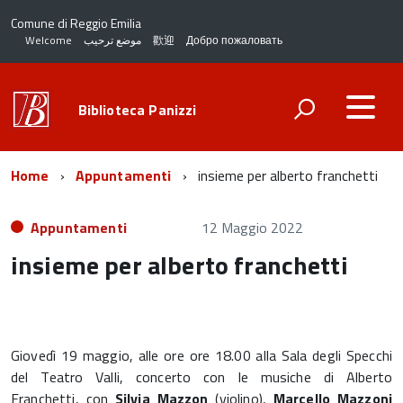
Comune di Reggio Emilia
Welcome
موضع ترحيب
歡迎
Добро пожаловать
Biblioteca Panizzi
Home
Appuntamenti
insieme per alberto franchetti
Appuntamenti
12 Maggio 2022
insieme per alberto franchetti
Giovedì 19 maggio, alle ore ore 18.00 alla Sala degli Specchi
del Teatro Valli, concerto con le musiche di Alberto
Franchetti, con
Silvia Mazzon
(violino),
Marcello Mazzoni