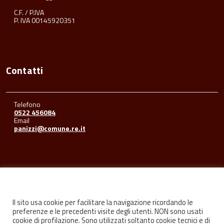
C.F. / P.IVA
P. IVA 00145920351
Contatti
Telefono
0522 456084
Email
panizzi@comune.re.it
Seguici su
Il sito usa cookie per facilitare la navigazione ricordando le
preferenze e le precedenti visite degli utenti. NON sono usati
cookie di profilazione. Sono utilizzati soltanto cookie tecnici e di
Facebook
Youtube
Instagram