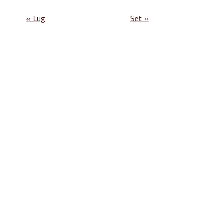
« Lug
Set »