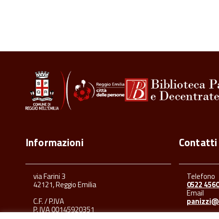
Informazioni
Contatti
via Farini 3
Telefono
42121, Reggio Emilia
0522 456
Email
C.F. / P.IVA
panizzi@
P. IVA 00145920351