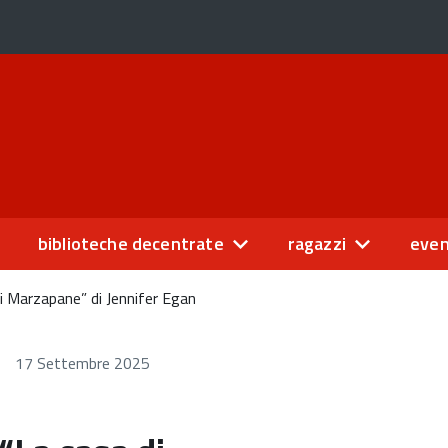
biblioteche decentrate
ragazzi
even
i Marzapane” di Jennifer Egan
17 Settembre 2025