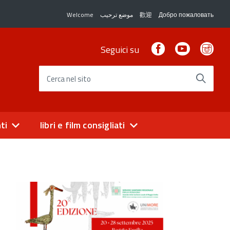
Welcome
موضع ترحيب
歡迎
Добро пожаловать
Facebook
Youtube
Ins
Seguici su
Cerca nel sito
ti
libri e film consigliati