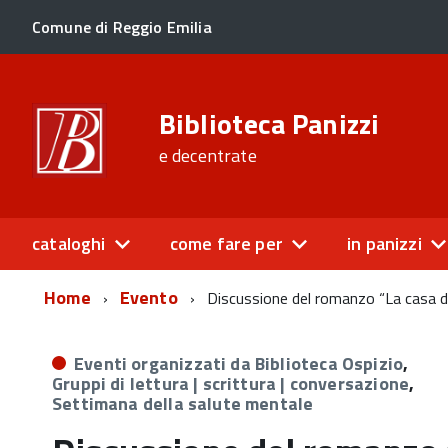
Comune di Reggio Emilia
Biblioteca Panizzi
e decentrate
cataloghi
come fare per
in panizzi
Home
Evento
Discussione del romanzo “La casa d
Eventi organizzati da Biblioteca Ospizio
,
Gruppi di lettura | scrittura | conversazione
,
Settimana della salute mentale