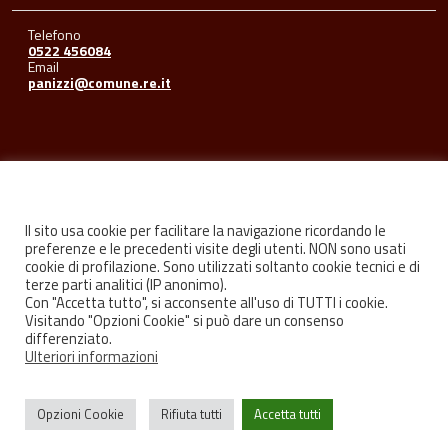
Telefono
0522 456084
Email
panizzi@comune.re.it
Seguici su
Il sito usa cookie per facilitare la navigazione ricordando le
preferenze e le precedenti visite degli utenti. NON sono usati
cookie di profilazione. Sono utilizzati soltanto cookie tecnici e di
Facebook
Youtube
Instagram
terze parti analitici (IP anonimo).
Con "Accetta tutto", si acconsente all'uso di TUTTI i cookie.
Visitando "Opzioni Cookie" si può dare un consenso
differenziato.
Ulteriori informazioni
Privacy
Credits
Opzioni Cookie
Rifiuta tutti
Accetta tutti