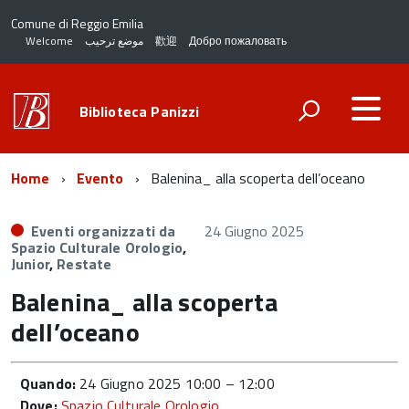
Comune di Reggio Emilia
Welcome
موضع ترحيب
歡迎
Добро пожаловать
Biblioteca Panizzi
Home
Evento
Balenina_ alla scoperta dell’oceano
Eventi organizzati da
24 Giugno 2025
Spazio Culturale Orologio
,
Junior
,
Restate
Balenina_ alla scoperta
dell’oceano
Quando:
24 Giugno 2025 10:00
–
12:00
Dove:
Spazio Culturale Orologio