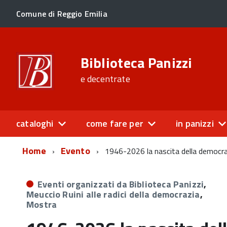
Comune di Reggio Emilia
Biblioteca Panizzi
e decentrate
cataloghi
come fare per
in panizzi
Home
Evento
1946-2026 la nascita della democra
Eventi organizzati da Biblioteca Panizzi
,
Meuccio Ruini alle radici della democrazia
,
Mostra