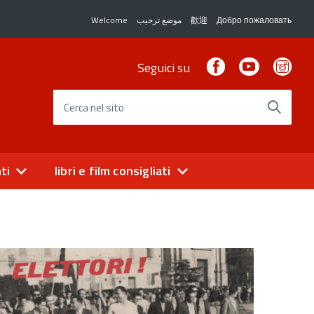
Welcome
موضع ترحيب
歡迎
Добро пожаловать
Facebook
Youtube
Ins
Seguici su
Cerca nel sito
ti
libri e film consigliati