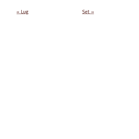
« Lug
Set »