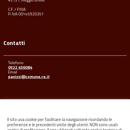
C.F. / P.IVA
P. IVA 00145920351
Contatti
Telefono
0522 456084
Email
panizzi@comune.re.it
Seguici su
Il sito usa cookie per facilitare la navigazione ricordando le
preferenze e le precedenti visite degli utenti. NON sono usati
cookie di profilazione. Sono utilizzati soltanto cookie tecnici e di
Facebook
Youtube
Instagram