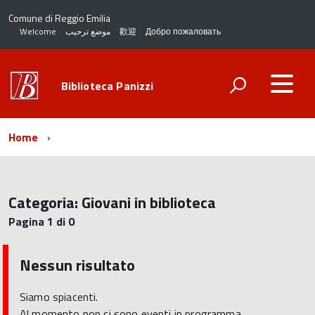
Comune di Reggio Emilia
Welcome
موضع ترحيب
歡迎
Добро пожаловать
Biblioteca Panizzi
Home
Categoria:
Giovani in biblioteca
Pagina 1 di 0
Nessun risultato
Siamo spiacenti.
Al momento non ci sono eventi in programma.