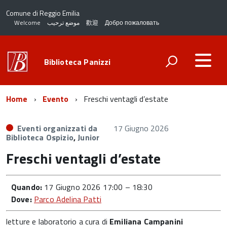
Comune di Reggio Emilia
Welcome
موضع ترحيب
歡迎
Добро пожаловать
Biblioteca Panizzi
Home
Evento
Freschi ventagli d’estate
Eventi organizzati da
17 Giugno 2026
Biblioteca Ospizio
,
Junior
Freschi ventagli d’estate
Quando:
17 Giugno 2026 17:00
–
18:30
Dove:
Parco Adelina Patti
letture e laboratorio a cura di
Emiliana Campanini