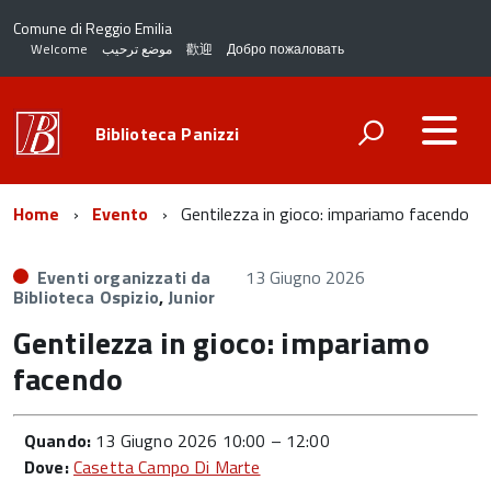
Comune di Reggio Emilia
Welcome
موضع ترحيب
歡迎
Добро пожаловать
Biblioteca Panizzi
Home
Evento
Gentilezza in gioco: impariamo facendo
Eventi organizzati da
13 Giugno 2026
Biblioteca Ospizio
,
Junior
Gentilezza in gioco: impariamo
facendo
Quando:
13 Giugno 2026 10:00
–
12:00
Dove:
Casetta Campo Di Marte