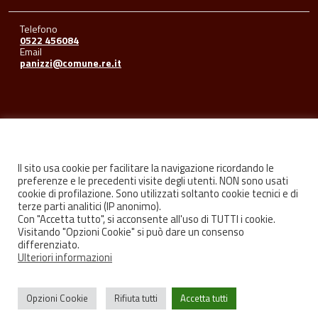
Telefono
0522 456084
Email
panizzi@comune.re.it
Seguici su
Il sito usa cookie per facilitare la navigazione ricordando le
preferenze e le precedenti visite degli utenti. NON sono usati
cookie di profilazione. Sono utilizzati soltanto cookie tecnici e di
Facebook
Youtube
Instagram
terze parti analitici (IP anonimo).
Con "Accetta tutto", si acconsente all'uso di TUTTI i cookie.
Visitando "Opzioni Cookie" si può dare un consenso
differenziato.
Ulteriori informazioni
Privacy
Credits
Opzioni Cookie
Rifiuta tutti
Accetta tutti