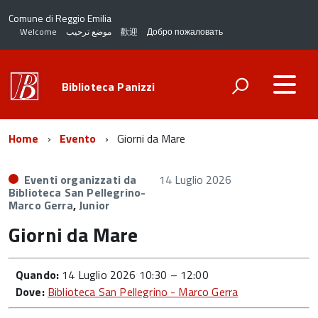
Comune di Reggio Emilia
Welcome
موضع ترحيب
歡迎
Добро пожаловать
Biblioteca Panizzi
Home
Evento
Giorni da Mare
Eventi organizzati da
14 Luglio 2026
Biblioteca San Pellegrino-
Marco Gerra
,
Junior
Giorni da Mare
Quando:
14 Luglio 2026 10:30
–
12:00
Dove:
Biblioteca San Pellegrino - Marco Gerra