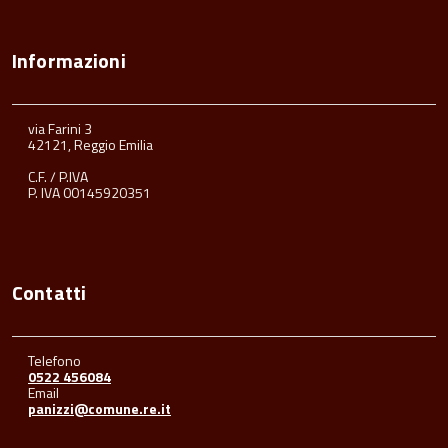
Informazioni
via Farini 3
42121, Reggio Emilia
C.F. / P.IVA
P. IVA 00145920351
Contatti
Telefono
0522 456084
Email
panizzi@comune.re.it