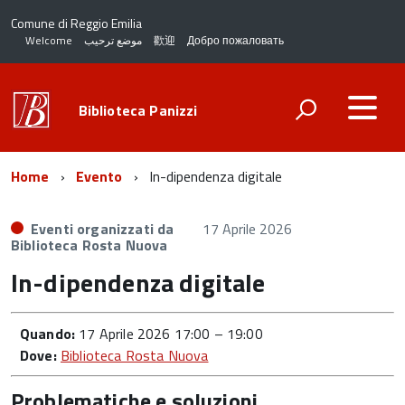
Comune di Reggio Emilia
Welcome
موضع ترحيب
歡迎
Добро пожаловать
Biblioteca Panizzi
Home
Evento
In-dipendenza digitale
Eventi organizzati da
17 Aprile 2026
Biblioteca Rosta Nuova
In-dipendenza digitale
Quando:
17 Aprile 2026 17:00
–
19:00
Dove:
Biblioteca Rosta Nuova
Problematiche e soluzioni