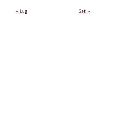
« Lug
Set »