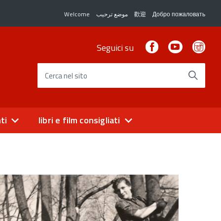
Welcome
موضع ترحيب
歡迎
Добро пожаловать
Facebook
Youtube
Ins
Seguici su
Cerca nel sito
ti
libri e film consigliati