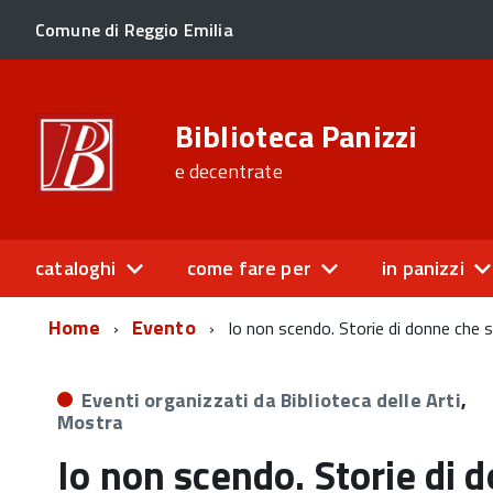
Comune di Reggio Emilia
Biblioteca Panizzi
e decentrate
cataloghi
come fare per
in panizzi
Home
Evento
Io non scendo. Storie di donne che 
Eventi organizzati da Biblioteca delle Arti
,
Mostra
Io non scendo. Storie di 