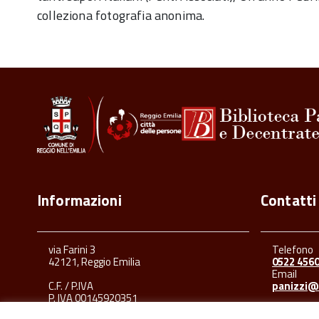
colleziona fotografia anonima.
Informazioni
Contatti
via Farini 3
Telefono
42121, Reggio Emilia
0522 456
Email
C.F. / P.IVA
panizzi@
P. IVA 00145920351