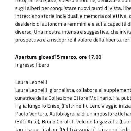
fotografie d’epoca, spesso anonime, dedicate a don
sugli alberi per conquistare nuovi punti di vista, li
intrecciano storie individuali e memoria collettiva,
desiderio di autonomia femminile e sulla capacità d
diverso. Una mostra intensa e suggestiva, che invit
prospettiva e a riscoprire il valore della libertà, ier
Apertura giovedì 5 marzo, ore 17.00
Ingresso libero
Laura Leonelli
Laura Leonelli, giornalista, collabora al supplement
curatrice della Collezione Ettore Molinario. Ha pubb
figlia lungo lo Enisej (Feltrinelli), Lem. Viaggio iniz
Paolo Ventura. Autobiografia di un impostore (Johan
(Biffi Arte), Bruno Corali. Il volo della gazzella (Lub
tanti sapori italiani (Peliti Associati), Un anno Pedr