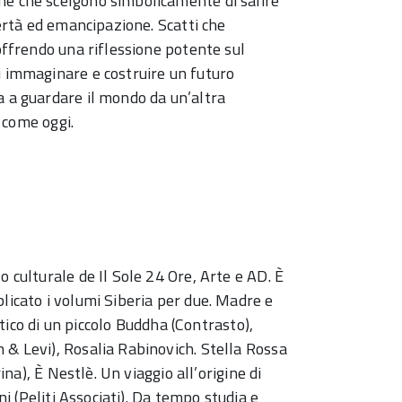
ne che scelgono simbolicamente di salire
bertà ed emancipazione. Scatti che
 offrendo una riflessione potente sul
i immaginare e costruire un futuro
a a guardare il mondo da un’altra
i come oggi.
o culturale de Il Sole 24 Ore, Arte e AD. È
licato i volumi Siberia per due. Madre e
iatico di un piccolo Buddha (Contrasto),
 & Levi), Rosalia Rabinovich. Stella Rossa
rina), È Nestlè. Un viaggio all’origine di
ini (Peliti Associati). Da tempo studia e