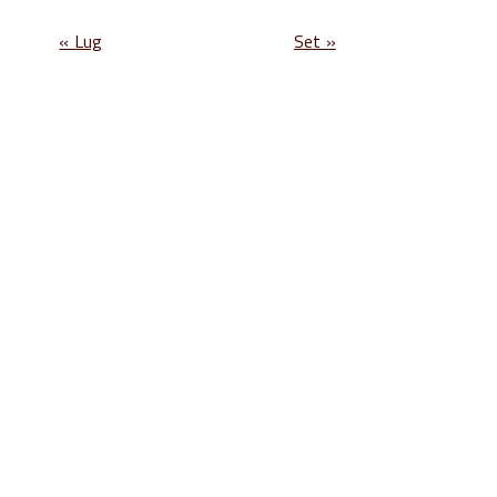
« Lug
Set »