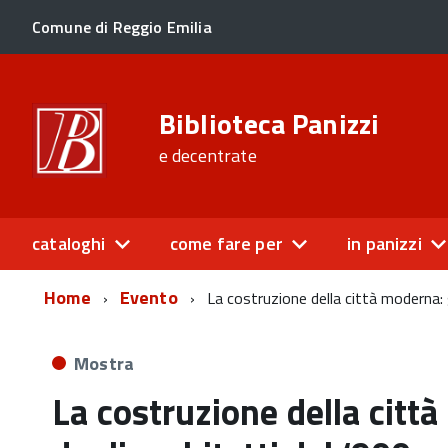
Comune di Reggio Emilia
Biblioteca Panizzi
e decentrate
cataloghi
come fare per
in panizzi
Home
Evento
La costruzione della città moderna: g
Mostra
La costruzione della città