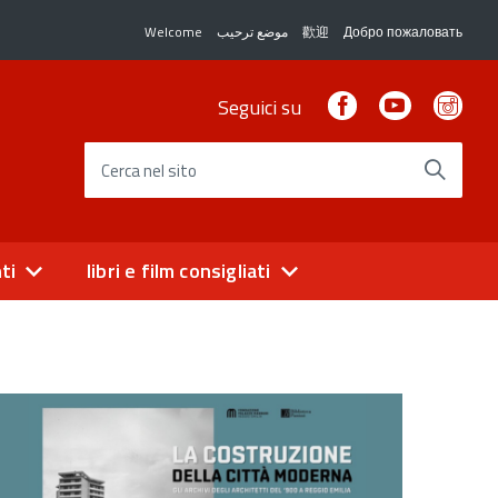
Welcome
موضع ترحيب
歡迎
Добро пожаловать
Facebook
Youtube
Ins
Seguici su
Cerca nel sito
ti
libri e film consigliati