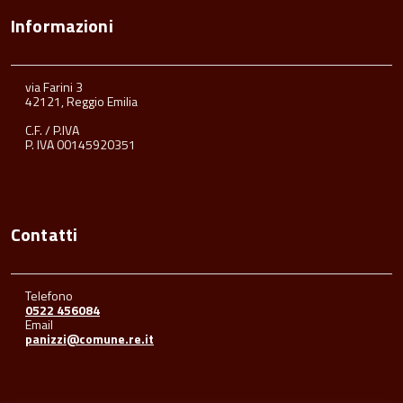
Informazioni
via Farini 3
42121, Reggio Emilia
C.F. / P.IVA
P. IVA 00145920351
Contatti
Telefono
0522 456084
Email
panizzi@comune.re.it