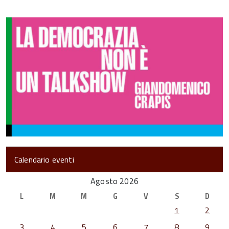
Calendario eventi
Agosto 2026
L
M
M
G
V
S
D
1
2
3
4
5
6
7
8
9