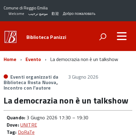
Comune di Reggio Emilia
Welcome
موضع ترحيب
歡迎
Добро пожаловать
Biblioteca Panizzi
Home
Evento
La democrazia non è un talkshow
Eventi organizzati da
3 Giugno 2026
Biblioteca Rosta Nuova
,
Incontro con l'autore
La democrazia non è un talkshow
Quando:
3 Giugno 2026 17:30
–
19:30
Dove:
UNITRE
Tag:
DoRaTe