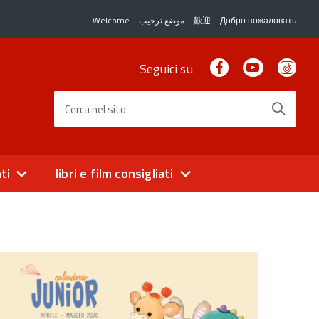
Welcome
موضع ترحيب
歡迎
Добро пожаловать
Facebook
Youtube
Ins
Seguici su
Cerca nel sito
ti
libri e film consigliati