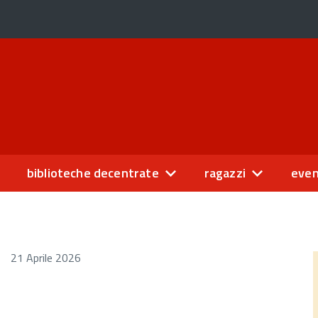
biblioteche decentrate
ragazzi
even
21 Aprile 2026