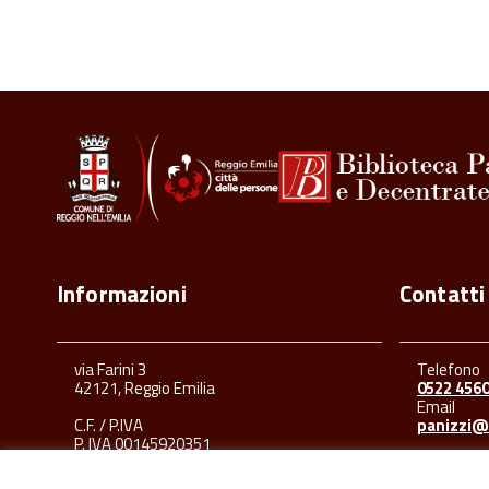
Informazioni
Contatti
via Farini 3
Telefono
42121, Reggio Emilia
0522 456
Email
C.F. / P.IVA
panizzi@
P. IVA 00145920351