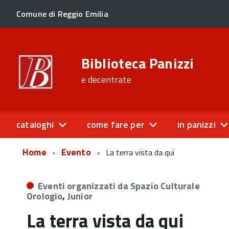
Comune di Reggio Emilia
Biblioteca Panizzi
e decentrate
cataloghi
come fare per
in panizzi
Home
Evento
La terra vista da qui
Eventi organizzati da Spazio Culturale
Orologio
,
Junior
La terra vista da qui