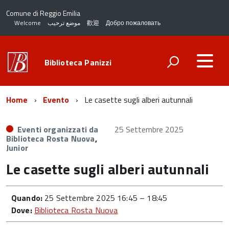
Comune di Reggio Emilia
Welcome
موضع ترحيب
歡迎
Добро пожаловать
Biblioteca Panizzi
Home
Evento
Le casette sugli alberi autunnali
Eventi organizzati da
25 Settembre 2025
Biblioteca Rosta Nuova
,
Junior
Le casette sugli alberi autunnali
Quando:
25 Settembre 2025 16:45
–
18:45
Dove:
Biblioteca Rosta Nuova