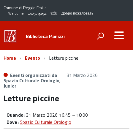
Comune di Reggio Emilia
Welcome
موضع ترحيب
歡迎
Добро пожаловать
Biblioteca Panizzi
Home
Evento
Letture piccine
Eventi organizzati da
31 Marzo 2026
Spazio Culturale Orologio
,
Junior
Letture piccine
Quando:
31 Marzo 2026 16:45
–
18:00
Dove:
Spazio Culturale Orologio