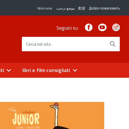
Welcome
موضع ترحيب
歡迎
Добро пожаловать
Facebook
Youtube
Ins
Seguici su
Cerca nel sito
ti
libri e film consigliati