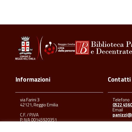
Informazioni
Contatti
via Farini 3
Telefono
42121, Reggio Emilia
0522 456
Email
C.F. / P.IVA
panizzi@
P. IVA 00145920351