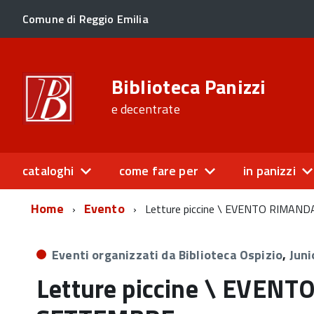
Comune di Reggio Emilia
Biblioteca Panizzi
e decentrate
cataloghi
come fare per
in panizzi
Home
Evento
Letture piccine \ EVENTO RIMA
Eventi organizzati da Biblioteca Ospizio
,
Juni
Letture piccine \ EVEN