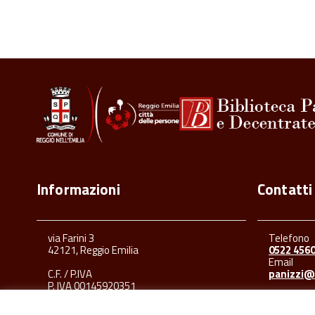
Informazioni
Contatti
via Farini 3
Telefono
42121, Reggio Emilia
0522 456
Email
C.F. / P.IVA
panizzi@
P. IVA 00145920351