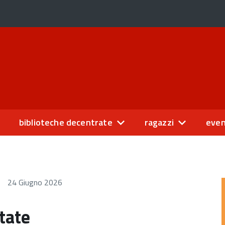
biblioteche decentrate
ragazzi
even
24 Giugno 2026
state