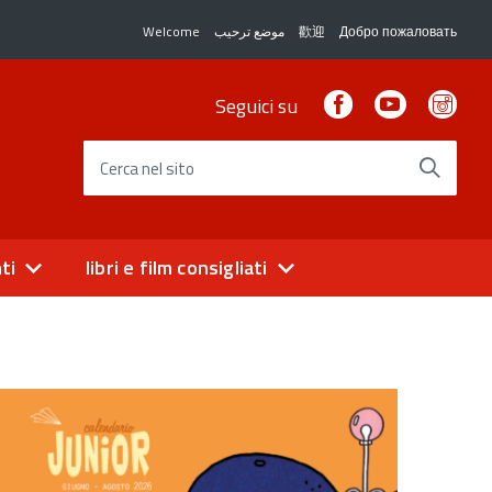
Welcome
موضع ترحيب
歡迎
Добро пожаловать
Facebook
Youtube
Ins
Seguici su
Cerca nel sito
ti
libri e film consigliati