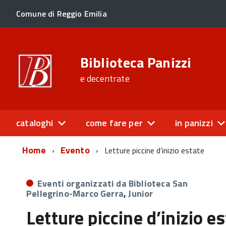
Comune di Reggio Emilia
Biblioteca Panizzi
e decentrate
cataloghi
come fare per
in panizzi
Home
Evento
Letture piccine d’inizio estate
Eventi organizzati da Biblioteca San
Pellegrino-Marco Gerra
,
Junior
Letture piccine d’inizio e