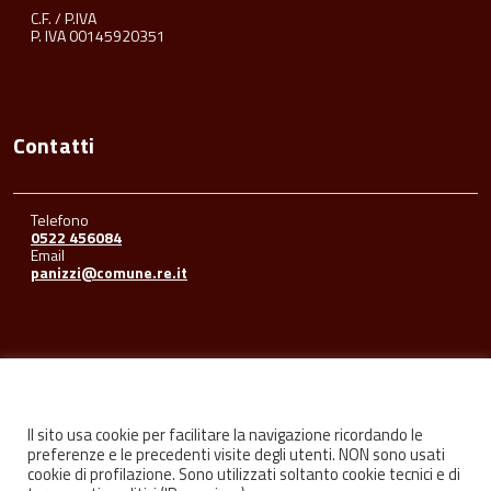
C.F. / P.IVA
P. IVA 00145920351
Contatti
Telefono
0522 456084
Email
panizzi@comune.re.it
Seguici su
Il sito usa cookie per facilitare la navigazione ricordando le
preferenze e le precedenti visite degli utenti. NON sono usati
cookie di profilazione. Sono utilizzati soltanto cookie tecnici e di
Facebook
Youtube
Instagram