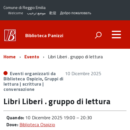
Comune di Reggio Emilia
Welcome
موضع ترحيب
歡迎
Добро пожаловать
Biblioteca Panizzi
Home
Evento
Libri Liberi . gruppo di lettura
Eventi organizzati da
10 Dicembre 2025
Biblioteca Ospizio
,
Gruppi di
lettura | scrittura |
conversazione
Libri Liberi . gruppo di lettura
Quando:
10 Dicembre 2025 19:00
–
20:30
Dove:
Biblioteca Ospizio