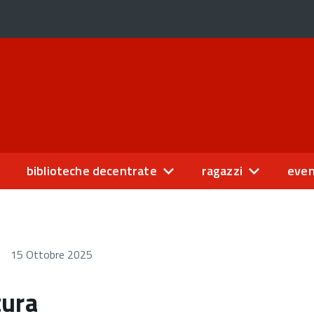
biblioteche decentrate
ragazzi
even
15 Ottobre 2025
tura