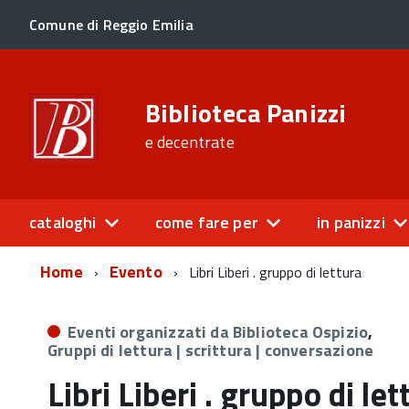
Comune di Reggio Emilia
Biblioteca Panizzi
e decentrate
cataloghi
come fare per
in panizzi
Home
Evento
Libri Liberi . gruppo di lettura
Eventi organizzati da Biblioteca Ospizio
,
Gruppi di lettura | scrittura | conversazione
Libri Liberi . gruppo di let