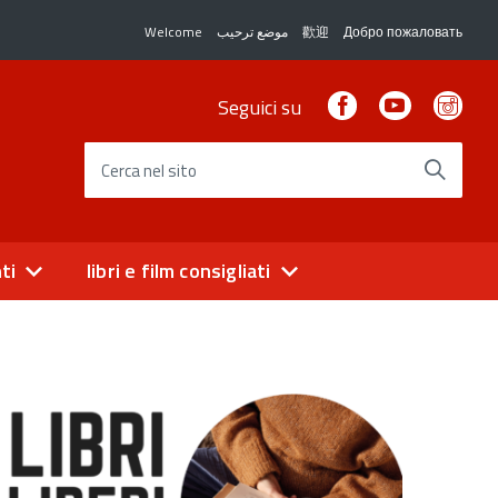
Welcome
موضع ترحيب
歡迎
Добро пожаловать
Facebook
Youtube
Ins
Seguici su
Cerca nel sito
ti
libri e film consigliati