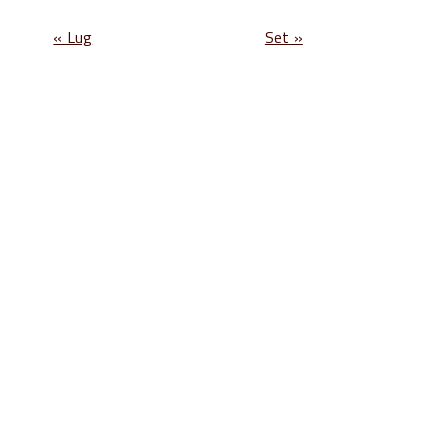
« Lug
Set »