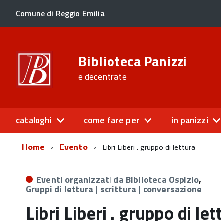
Comune di Reggio Emilia
Biblioteca Panizzi
e decentrate
cataloghi
come fare per
in panizzi
Home
Evento
Libri Liberi . gruppo di lettura
Eventi organizzati da Biblioteca Ospizio
,
Gruppi di lettura | scrittura | conversazione
Libri Liberi . gruppo di let