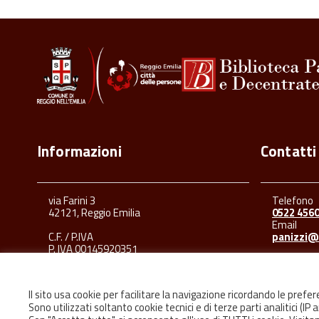
Informazioni
Contatti
via Farini 3
Telefono
42121, Reggio Emilia
0522 456
Email
C.F. / P.IVA
panizzi@
P. IVA 00145920351
Il sito usa cookie per facilitare la navigazione ricordando le prefe
Sono utilizzati soltanto cookie tecnici e di terze parti analitici (IP