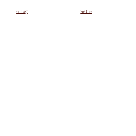
« Lug
Set »