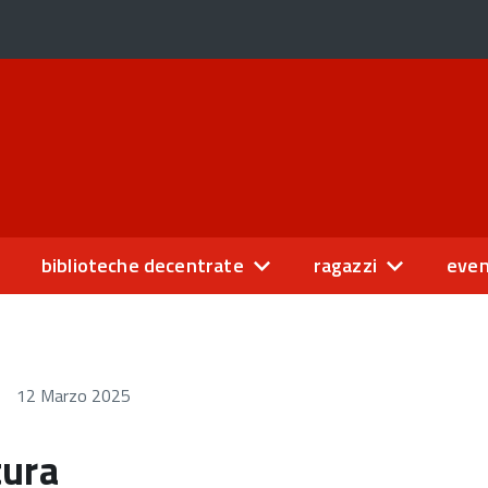
biblioteche decentrate
ragazzi
even
12 Marzo 2025
tura