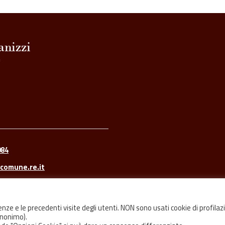
084
comune.re.it
renze e le precedenti visite degli utenti. NON sono usati cookie di profilaz
 anonimo).