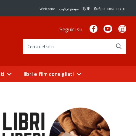
Welcome
موضع ترحيب
歡迎
Добро пожаловать
Facebook
Youtube
Ins
Seguici su
Cerca nel sito
ti
libri e film consigliati