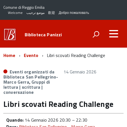
Comune di Reggio Emilia
Welcome
موضع ترحيب
歡迎
Добро пожаловать
Biblioteca Panizzi
Home
Evento
Libri scovati Reading Challenge
Eventi organizzati da
14 Gennaio 2026
Biblioteca San Pellegrino-
Marco Gerra
,
Gruppi di
lettura | scrittura |
conversazione
Libri scovati Reading Challenge
Quando:
14 Gennaio 2026 20:30
–
22:30
Dove:
Biblioteca San Pellegrino - Marco Gerra