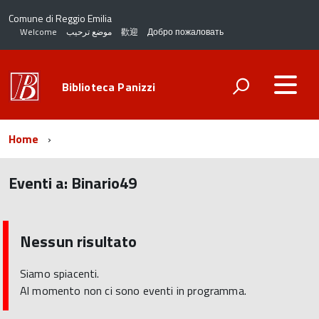
Comune di Reggio Emilia
Welcome
موضع ترحيب
歡迎
Добро пожаловать
Biblioteca Panizzi
Home
Eventi a:
Binario49
torna
all'inizio
del
Nessun risultato
contenuto
Siamo spiacenti.
Al momento non ci sono eventi in programma.