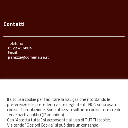
Contatti
Telefono
0522 456084
Email
panizzi@comune.re.it
Seguici su
Il sito usa cookie per facilitare la navigazione ricordando le
preferenze e le precedenti visite degli utenti. NON sono usati
cookie di profilazione. Sono utilizzati soltanto cookie tecnici e di
Facebook
Youtube
Instagram
terze parti analitici (IP anonimo).
Con "Accetta tutto", si acconsente all'uso di TUTTI i cookie.
Visitando "Opzioni Cookie" si può dare un consenso