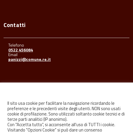
Contatti
Telefono
0522 456084
Email
panizzi@comune.re.it
Seguici su
Il sito usa cookie per facilitare la navigazione ricordando le
preferenze e le precedenti visite degli utenti. NON sono usati
cookie di profilazione. Sono utilizzati soltanto cookie tecnici e di
Facebook
Youtube
Instagram
terze parti analitici (IP anonimo).
Con "Accetta tutto", si acconsente all'uso di TUTTI i cookie.
Visitando "Opzioni Cookie" si può dare un consenso