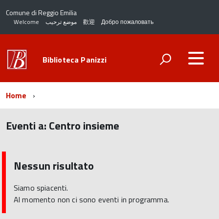
Comune di Reggio Emilia
Welcome
موضع ترحيب
歡迎
Добро пожаловать
Biblioteca Panizzi
Home
Eventi a:
Centro insieme
torna
all'inizio
del
Nessun risultato
contenuto
Siamo spiacenti.
Al momento non ci sono eventi in programma.