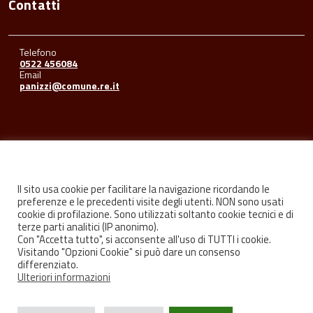
Contatti
Telefono
0522 456084
Email
panizzi@comune.re.it
Seguici su
Il sito usa cookie per facilitare la navigazione ricordando le
preferenze e le precedenti visite degli utenti. NON sono usati
cookie di profilazione. Sono utilizzati soltanto cookie tecnici e di
Facebook
Youtube
Instagram
terze parti analitici (IP anonimo).
Con "Accetta tutto", si acconsente all'uso di TUTTI i cookie.
Visitando "Opzioni Cookie" si può dare un consenso
differenziato.
Ulteriori informazioni