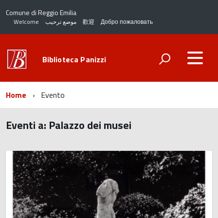
Comune di Reggio Emilia
Welcome
موضع ترحيب
歡迎
Добро пожаловать
Biblioteca Panizzi
Home
Evento
Eventi a:
Palazzo dei musei
torna
all'inizio
del
contenuto