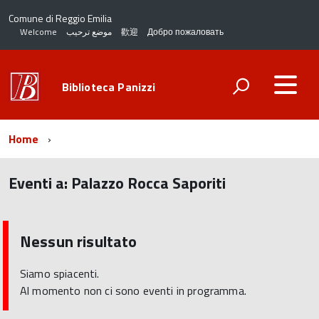
Comune di Reggio Emilia
Welcome
موضع ترحيب
歡迎
Добро пожаловать
Biblioteca Panizzi
Home
Eventi a:
Palazzo Rocca Saporiti
torna
all'inizio
del
Nessun risultato
contenuto
Siamo spiacenti.
Al momento non ci sono eventi in programma.