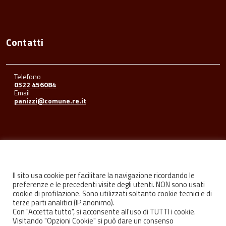
Contatti
Telefono
0522 456084
Email
panizzi@comune.re.it
Seguici su
Il sito usa cookie per facilitare la navigazione ricordando le
preferenze e le precedenti visite degli utenti. NON sono usati
cookie di profilazione. Sono utilizzati soltanto cookie tecnici e di
Facebook
Youtube
Instagram
terze parti analitici (IP anonimo).
Con "Accetta tutto", si acconsente all'uso di TUTTI i cookie.
Visitando "Opzioni Cookie" si può dare un consenso