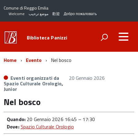
Comune di Reggio Emilia
Welcome
موضع ترحيب
歡迎
Добро пожаловать
Biblioteca Panizzi
Home
Evento
Nel bosco
Eventi organizzati da
20 Gennaio 2026
Spazio Culturale Orologio
,
Junior
Nel bosco
Quando:
20 Gennaio 2026 16:45
–
17:30
Dove:
Spazio Culturale Orologio