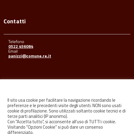
Contatti
Telefono
0522 456084
Email
panizzi@comune.re.it
Seguici su
Il sito usa cookie per facilitare la navigazione ricordando le
preferenze e le precedenti visite degli utenti. NON sono usati
cookie di profilazione. Sono utilizzati soltanto cookie tecnici e di
Facebook
Youtube
Instagram
terze parti analitici (IP anonimo).
Con "Accetta tutto", si acconsente all'uso di TUTTI i cookie.
Visitando "Opzioni Cookie" si può dare un consenso
differenziato.