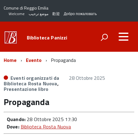
Comune di Reggio Emilia
Welcome
موضع ترحيب
歡迎
Добро пожаловать
Biblioteca Panizzi
Home
Evento
Propaganda
Eventi organizzati da
28 Ottobre 2025
Biblioteca Rosta Nuova
,
Presentazione libro
Propaganda
Quando:
28 Ottobre 2025 17:30
Dove:
Biblioteca Rosta Nuova