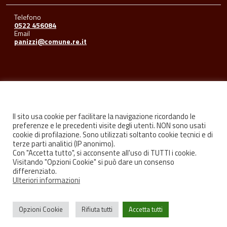
Telefono
0522 456084
Email
panizzi@comune.re.it
Seguici su
Il sito usa cookie per facilitare la navigazione ricordando le
preferenze e le precedenti visite degli utenti. NON sono usati
cookie di profilazione. Sono utilizzati soltanto cookie tecnici e di
Facebook
Youtube
Instagram
terze parti analitici (IP anonimo).
Con "Accetta tutto", si acconsente all'uso di TUTTI i cookie.
Visitando "Opzioni Cookie" si può dare un consenso
differenziato.
Ulteriori informazioni
Privacy
Credits
Opzioni Cookie
Rifiuta tutti
Accetta tutti