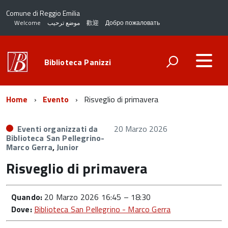
Comune di Reggio Emilia
Welcome
موضع ترحيب
歡迎
Добро пожаловать
Biblioteca Panizzi
Home
Evento
Risveglio di primavera
Eventi organizzati da
20 Marzo 2026
Biblioteca San Pellegrino-
Marco Gerra
,
Junior
Risveglio di primavera
Quando:
20 Marzo 2026 16:45
–
18:30
Dove:
Biblioteca San Pellegrino - Marco Gerra